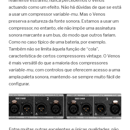
realmente estranho, nunca percebemos o Venos
actuando como um efeito. Não há dúvidas de que se está
a usar um compressor
variable-mu
. Mas o Venos
preserva a natureza da fonte sonora. Estamos a usar um
compressor, no entanto, ele não impõe uma assinatura
sonora marcante a um bus, do modo que outros fariam.
Como no caso típico de uma bateria, por exemplo.
Também não se limita àquela função de “cola”,
característica de certos compressores vintage. O Venos
é mais versátil do que a maioria dos compressores
variable-mu
, com controlos que oferecem acesso a uma
ampla paleta sonora, mantendo-se sempre muito fácil de
configurar.
Entre muitas outras excelentes e únicas qualidades, não