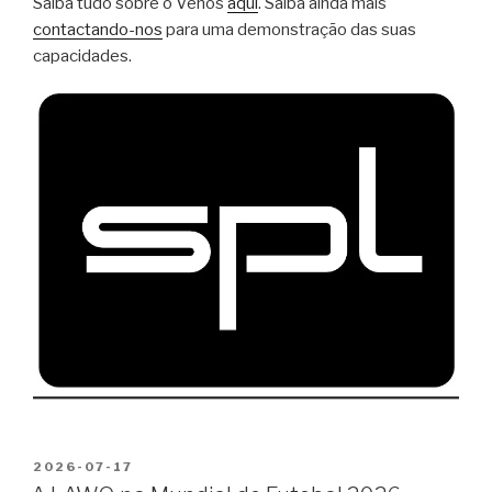
Saiba tudo sobre o Venos
aqui
. Saiba ainda mais
contactando-nos
para uma demonstração das suas
capacidades.
PUBLICADO
2026-07-17
EM