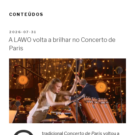
Saltar
para
CONTEÚDOS
o
conteúdo
PUBLICADO
2026-07-31
EM
A LAWO volta a brilhar no Concerto de
Paris
tradicional
Concerto de Paris
voltou a