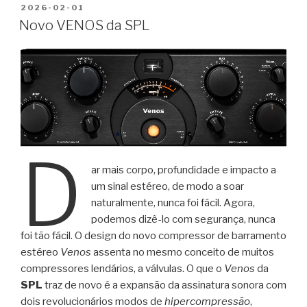
PUBLICADO
2026-02-01
EM
Novo VENOS da SPL
D
ar mais corpo, profundidade e impacto a
um sinal estéreo, de modo a soar
naturalmente, nunca foi fácil. Agora,
podemos dizê-lo com segurança, nunca
foi tão fácil. O design do novo compressor de barramento
estéreo
Venos
assenta no mesmo conceito de muitos
compressores lendários, a válvulas. O que o
Venos
da
SPL
traz de novo é a expansão da assinatura sonora com
dois revolucionários modos de
hipercompressão
,