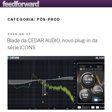
Saltar
AVANTOOLS LTD
O Blogue da Avantools Lda
para
o
CATEGORIA:
PÓS-PROD
conteúdo
PUBLICADO
2026-06-27
EM
Blade da CEDAR AUDIO, novo plug-in da
série ICONS