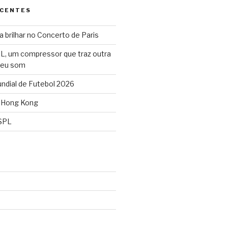
ECENTES
 brilhar no Concerto de Paris
L, um compressor que traz outra
seu som
dial de Futebol 2026
 Hong Kong
SPL