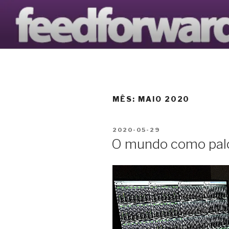
Saltar
para
AVANTOOL
o
O Blogue da Avantools Lda
conteúdo
MÊS:
MAIO 2020
PUBLICADO
2020-05-29
EM
O mundo como palc