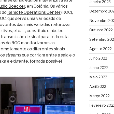
ma segunda equipa masterizava este
Janeiro 2023
udio Boecker
, em Colónia. Os vários
Dezembro 20
s do
Remote Operations Center
(ROC),
ROC, que serve uma variedade de
Novembro 20
 eventos das mais variadas naturezas —
Outubro 2022
rtivos, etc. —, constituiu o núcleo
transmissão de sinal para toda esta
Setembro 202
ros do ROC monitorizaram as
remotamente os diferentes sinais
Agosto 2022
 os
streams
que corriam entre a sala e o
Julho 2022
xa e exigente, tornada possível
Junho 2022
Maio 2022
Abril 2022
Março 2022
Fevereiro 202