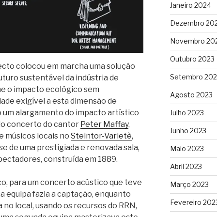
Janeiro 2024
Dezembro 20
Novembro 20
Outubro 2023
ecto colocou em marcha uma solução
Setembro 202
turo sustentável da indústria de
lhe o impacto ecológico sem
Agosto 2023
ade exigível a esta dimensão de
 um alargamento do impacto artístico
Julho 2023
do concerto do cantor
Peter Maffay
,
Junho 2023
 músicos locais no
Steintor-Varietè
,
se de uma prestigiada e renovada sala,
Maio 2023
ectadores, construída em 1889.
Abril 2023
o, para um concerto acústico que teve
Março 2023
ma equipa fazia a captação, enquanto
Fevereiro 202
no local, usando os recursos do RRN,