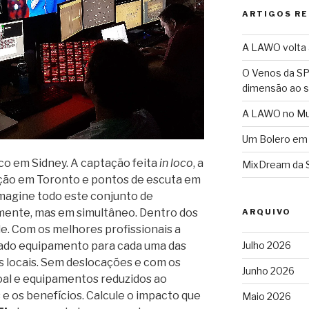
ARTIGOS R
A LAWO volta a
O Venos da SP
dimensão ao 
A LAWO no Mun
Um Bolero em
o em Sidney. A captação feita
in loco
, a
MixDream da 
ção em Toronto e pontos de escuta em
imagine todo este conjunto de
mente, mas em simultâneo. Dentro dos
ARQUIVO
de. Com os melhores profissionais a
Julho 2026
uado equipamento para cada uma das
 locais. Sem deslocações e com os
Junho 2026
oal e equipamentos reduzidos ao
e os benefícios. Calcule o impacto que
Maio 2026