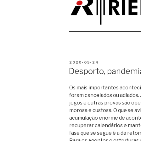
PUBLICADO
2020-05-24
EM
Desporto, pandemi
Os mais importantes aconteci
foram cancelados ou adiados.
jogos e outras provas são op
morosa e custosa. O que se avi
acumulação enorme de aconte
recuperar calendários e mant
fase que se segue é a da reto
Para os agentes e estruturas