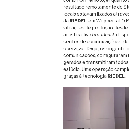
como FOH remoto, enquanto u
resultado remotamente do
St
locais estavam ligados atravé
da
RIEDEL
, em Wuppertal. O 
situações de produção, desde
artística, live
broadcast
, despo
central de comunicações e de 
operação. Daqui, os engenhei
comunicações, configuraram 
gerados e transmitiram todos
estúdio. Uma operação comple
graças à tecnologia
RIEDEL
.