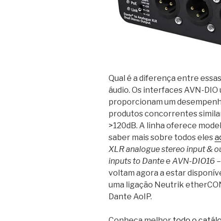
Qual é a diferença entre essas
áudio. Os interfaces AVN-DIO 
proporcionam um desempenho
produtos concorrentes simila
>120dB. A linha oferece mode
saber mais sobre todos eles
a
XLR analogue stereo input & o
inputs to Dante
e
AVN-DIO16 – 
voltam agora a estar disponív
uma ligação Neutrik etherCON
Dante AoIP.
Conheça melhor
todo o catál