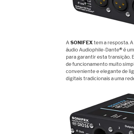
A
SONIFEX
tem a resposta. A
áudio Audiophile-Dante® é uma
para garantir esta transição. 
de funcionamento muito sim
conveniente e elegante de li
digitais tradicionais a uma re