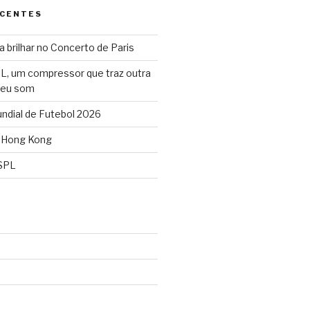
ECENTES
 brilhar no Concerto de Paris
L, um compressor que traz outra
seu som
dial de Futebol 2026
 Hong Kong
SPL