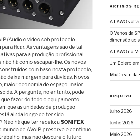
ARTIGOS R
A LAWO volta a
O Venos da SP
IP (Audio e video sob protocolo
dimensão ao 
í para ficar. As vantagens são de tal
A LAWO no Mun
cativas para a produção profissional
ue não há como escapar-lhe. Os novos
Um Bolero em
construídos com base nesta protocolo,
MixDream da 
não deixa margem para dúvidas. Novos
o, maior economia de espaço, maior
escida. A pergunta, no entanto, pode
ARQUIVO
o que fazer de todo o equipamento
, em que as unidades de produção
Julho 2026
está ainda longe de ter sido
 Não há que ter receio: a
SONIFEX
Junho 2026
no mundo do AVoIP, preserve e continue
Maio 2026
 trabalho, mas não descure o futuro.