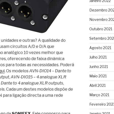
Janeiro 2022
Dezembro 20
Novembro 20
Outubro 2021
Setembro 202
 unidades e outras? A qualidade do
usam circuitos A/D e D/A que
Agosto 2021
 analógico 10 vezes melhor que
Julho 2021
res, oferecendo de faixa dinâmica
los para todas as necessidades. Poderá
Junho 2021
qui
. Os modelos
AVN-DIO14 – Dante to
Maio 2021
utput
,
AVN-DIO15 – 4 analogue XLR
Dante to 4 analogue XLR outputs
,
Abril 2021
eis. Cada um destes modelos dispõe de
Março 2021
 para ligação directa a uma rede
Fevereiro 202
ogo
da
SONIFEX
.
Fale connosco
para
Janeiro 2021