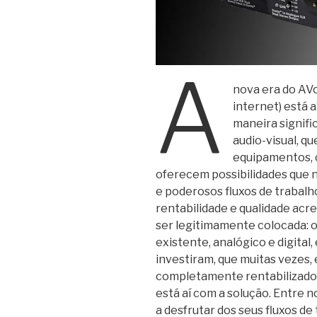
A
nova era do AVo
internet) está a
maneira signifi
audio-visual, q
equipamentos, 
oferecem possibilidades que 
e poderosos fluxos de trabalh
rentabilidade e qualidade acr
ser legitimamente colocada: 
existente, analógico e digital
investiram, que muitas vezes, 
completamente rentabilizado?
está aí com a solução. Entre 
a desfrutar dos seus fluxos de