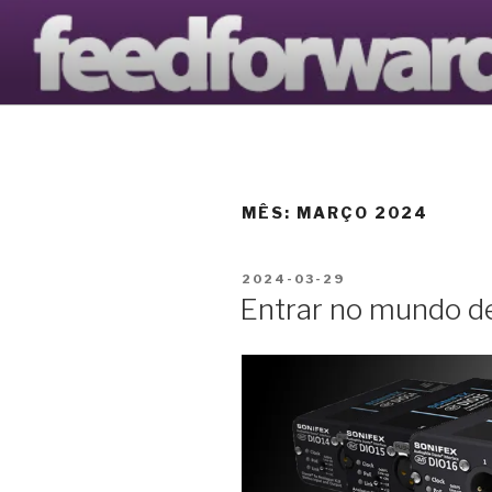
Saltar
para
AVANTOOL
o
O Blogue da Avantools Lda
conteúdo
MÊS:
MARÇO 2024
PUBLICADO
2024-03-29
EM
Entrar no mundo 