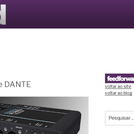
S LTD
de DANTE
voltar ao site
voltar ao blog
Pesquisar
por: