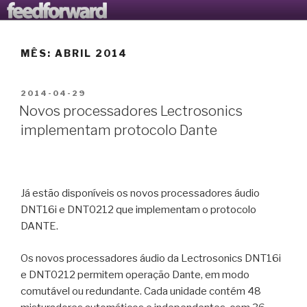
Saltar
AVANTOOLS LTD
O Blogue da Avantools Lda
para
o
MÊS:
ABRIL 2014
conteúdo
PUBLICADO
2014-04-29
EM
Novos processadores Lectrosonics
implementam protocolo Dante
Já estão disponíveis os novos processadores áudio
DNT16i e DNT0212 que implementam o protocolo
DANTE.
Os novos processadores áudio da Lectrosonics DNT16i
e DNT0212 permitem operação Dante, em modo
comutável ou redundante. Cada unidade contém 48