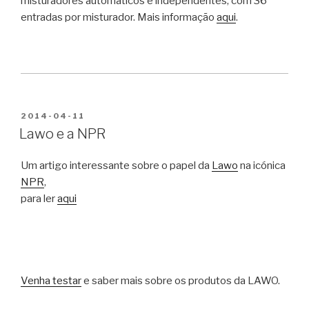
misturadores automáticos e independentes, com 36
entradas por misturador. Mais informação
aqui
.
PUBLICADO
2014-04-11
EM
Lawo e a NPR
Um artigo interessante sobre o papel da
Lawo
na icónica
NPR
,
para ler
aqui
Venha testar
e saber mais sobre os produtos da LAWO.