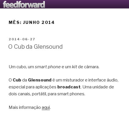
Saltar
AVANTOOLS LTD
O Blogue da Avantools Lda
para
o
MÊS:
JUNHO 2014
conteúdo
PUBLICADO
2014-06-27
EM
O Cub da Glensound
Um cubo, um
smart phone
e um
kit
de câmara.
O
Cub
da
Glensound
é um misturador e interface áudio,
especial para aplicações
broadcast
. Uma unidade de
dois canais, portátil, para smart phones.
Mais informação
aqui
.