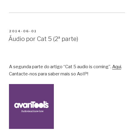
PUBLICADO
2014-06-01
EM
Áudio por Cat 5 (2ª parte)
A segunda parte do artigo “Cat 5 audio is coming”.
Aqui
.
Cantacte-nos para saber mais so AoIP!