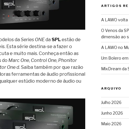
ARTIGOS R
A LAWO volta a
O Venos da SP
dimensão ao 
modelos da
Series ONE
da
SPL
estão de
s. Esta série destina-se a fazer o
A LAWO no Mun
cuta e muito mais. Conheça então as
Um Bolero em
s do
Marc One
,
Control One
,
Phonitor
tor One d
. Saiba também por que razão
MixDream da 
doras ferramentas de áudio profissional
qualquer estúdio moderno de áudio ou
ARQUIVO
Julho 2026
Junho 2026
Maio 2026