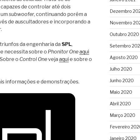
 capazes de controlar até dois
Dezembro 20
o um
subwoofer
, continuando porém a
vés de auscultadores e incorporando a
Novembro 20
r
.
Outubro 2020
 triunfos da engenharia da
SPL
,
Setembro 20
ue necessita sobre o
Phonitor One
aqui
Agosto 2020
. Sobre o
Control One
veja
aqui
e sobre o
Julho 2020
Junho 2020
is informações e demonstrações.
Maio 2020
Abril 2020
Março 2020
Fevereiro 202
Janeiro 2020