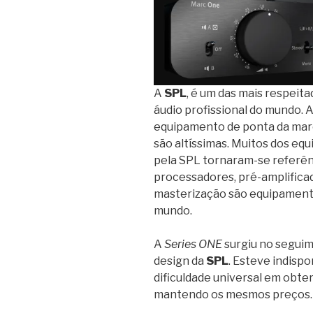
A
SPL
, é um das mais respei
áudio profissional do mundo. 
equipamento de ponta da marc
são altíssimas. Muitos dos e
pela SPL tornaram-se referên
processadores, pré-amplifica
masterização são equipament
mundo.
A
Series ONE
surgiu no seguim
design da
SPL
. Esteve indispo
dificuldade universal em obte
mantendo os mesmos preços. 