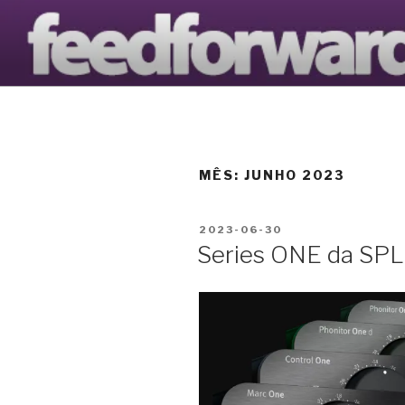
Saltar
para
AVANTOOL
o
O Blogue da Avantools Lda
conteúdo
MÊS:
JUNHO 2023
PUBLICADO
2023-06-30
EM
Series ONE da SPL