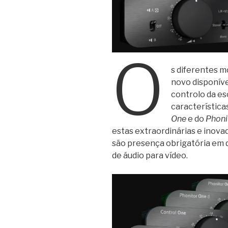
O
s diferentes 
novo disponívei
controlo da es
característica
One
e do
Phoni
estas extraordinárias e inova
são presença obrigatória em 
de áudio para vídeo.