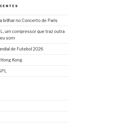
ECENTES
 brilhar no Concerto de Paris
L, um compressor que traz outra
seu som
dial de Futebol 2026
 Hong Kong
SPL