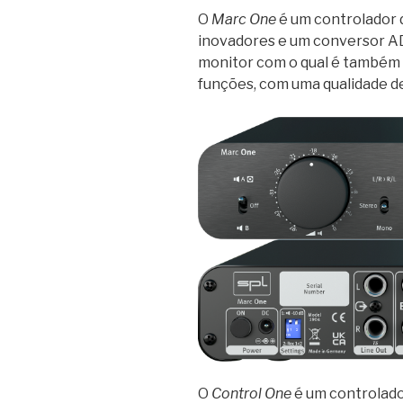
O
Marc One
é um controlador 
inovadores e um conversor AD
monitor com o qual é também p
funções, com uma qualidade d
O
Control One
é um controlado