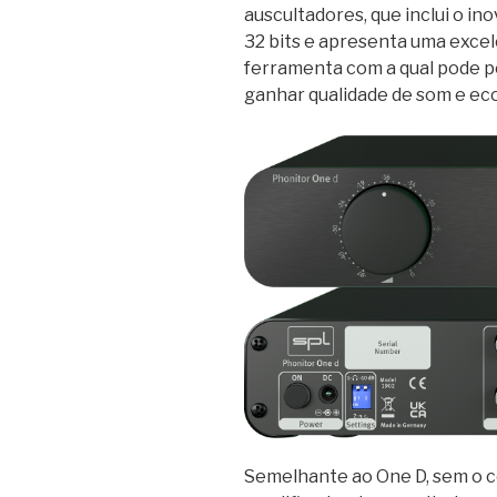
auscultadores, que inclui o in
32 bits e apresenta uma exce
ferramenta com a qual pode po
ganhar qualidade de som e ec
Semelhante ao One D, sem o c