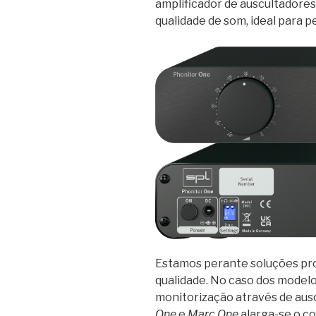
amplificador de auscultadores
qualidade de som, ideal para p
Estamos perante soluções profi
qualidade. No caso dos model
monitorização através de aus
One
e
Marc One
alarga-se o co