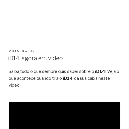
PUBLICADO
2015-06-02
EM
iD14, agora em video
Saiba tudo o que sempre quis saber sobre o
iD14
! Veja o
que acontece quando tira o
iD14
da sua caixa neste
video.