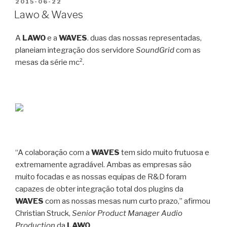
PUBLICADO
2015-06-22
EM
Lawo & Waves
A
LAWO
e a
WAVES
. duas das nossas representadas,
planeiam integração dos servidore
SoundGrid
com as
mesas da série mc².
“A colaboração com a
WAVES
tem sido muito frutuosa e
extremamente agradável. Ambas as empresas são
muito focadas e as nossas equipas de R&D foram
capazes de obter integração total dos plugins da
WAVES
com as nossas mesas num curto prazo,” afirmou
Christian Struck,
Senior Product Manager Audio
Production
da
LAWO
.