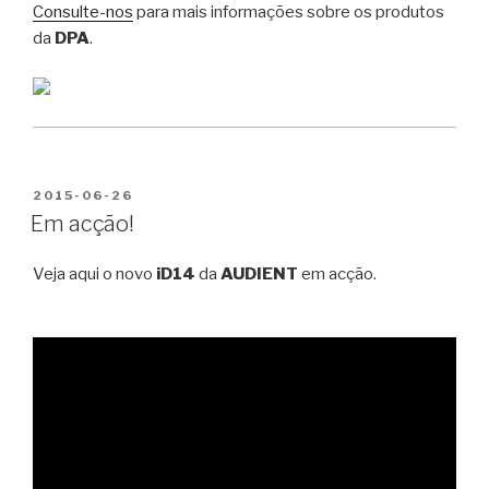
Consulte-nos
para mais informações sobre os produtos
da
DPA
.
PUBLICADO
2015-06-26
EM
Em acção!
Veja aqui o novo
iD14
da
AUDIENT
em acção.