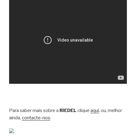
Para saber mais sobre a
RIEDEL
clique
aqui
, ou, melhor
ainda,
contacte-nos
.