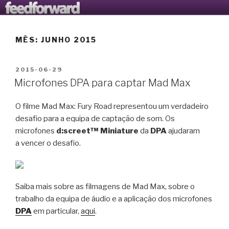
Saltar
AVANTOOLS LTD
O Blogue da Avantools Lda
para
o
MÊS:
JUNHO 2015
conteúdo
PUBLICADO
2015-06-29
EM
Microfones DPA para captar Mad Max
O filme Mad Max: Fury Road representou um verdadeiro
desafio para a equipa de captação de som. Os
microfones
d:screet™ Miniature
da
DPA
ajudaram
a vencer o desafio.
Saiba mais sobre as filmagens de Mad Max, sobre o
trabalho da equipa de áudio e a aplicação dos microfones
DPA
em particular,
aqui
.