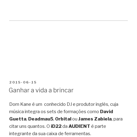
PUBLICADO
2015-06-15
EM
Ganhar a vida a brincar
Dom Kane é um conhecido DJ e produtor inglês, cuja
música integra os sets de formações como
David
Guetta
,
Deadmau5
,
Orbital
ou
James Zabiela
, para
citar uns quantos. O
iD22
da
AUDIENT
é parte
integrante da sua caixa de ferramentas.