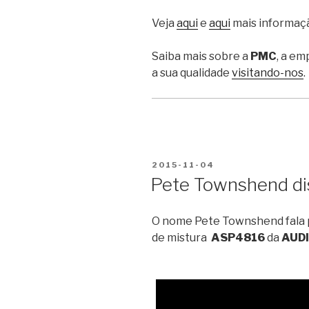
Veja
aqui
e
aqui
mais informaçã
Saiba mais sobre a
PMC
, a em
a sua qualidade
visitando-nos
.
PUBLICADO
2015-11-04
EM
Pete Townshend di
O nome Pete Townshend fala po
de mistura
ASP4816
da
AUD