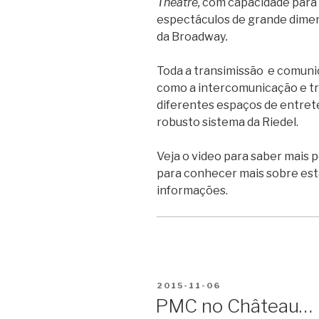
Theatre
,
com capacidade para 
espectáculos de grande dimen
da Broadway
.
Toda a transimissão e comunic
como a intercomunicação e tr
diferentes espaços de entre
robusto sistema da Riedel.
Veja o video para saber mais 
para conhecer mais sobre est
informações.
PUBLICADO
2015-11-06
EM
PMC no Château…