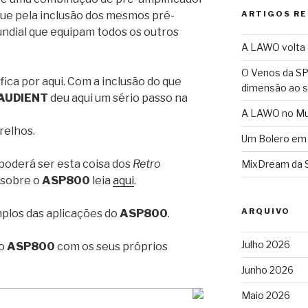
gue pela inclusão dos mesmos pré-
ARTIGOS R
undial que equipam todos os outros
A LAWO volta a
O Venos da SP
ica por aqui. Com a inclusão do que
dimensão ao 
AUDIENT
deu aqui um sério passo na
A LAWO no Mun
relhos.
Um Bolero em
 poderá ser esta coisa dos
Retro
MixDream da 
 sobre o
ASP800
leia
aqui
.
ARQUIVO
plos das aplicações do
ASP800
.
Julho 2026
do
ASP800
com os seus próprios
Junho 2026
Maio 2026