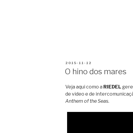
PUBLICADO
2015-11-12
EM
O hino dos mares
Veja aqui como a
RIEDEL
gere 
de video e de intercomunicaç
Anthem of the Sea
s.