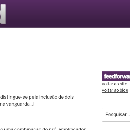
S LTD
voltar ao site
voltar ao blog
distingue-se pela inclusão de dois
 na vanguarda…!
Pesquisar
por:
é uma combinação de pré-amplificador