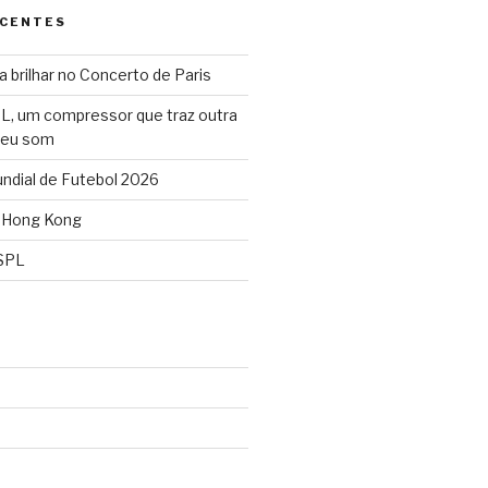
ECENTES
 brilhar no Concerto de Paris
L, um compressor que traz outra
seu som
dial de Futebol 2026
 Hong Kong
SPL