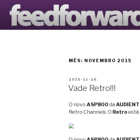
Saltar
para
AVANTOOL
o
O Blogue da Avantools Lda
conteúdo
MÊS:
NOVEMBRO 2015
PUBLICADO
2015-11-26
EM
Vade Retro!!!
O novo
ASP800
da
AUDIENT
Retro Channels. O
Retro
está
O novo
ASP800
da
AUDIENT