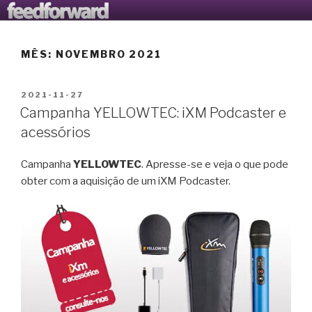
Saltar
AVANTOOLS LTD
O Blogue da Avantools Lda
para
o
MÊS:
NOVEMBRO 2021
conteúdo
PUBLICADO
2021-11-27
EM
Campanha YELLOWTEC: iXM Podcaster e
acessórios
Campanha
YELLOWTEC
. Apresse-se e veja o que pode
obter com a aquisição de um iXM Podcaster.