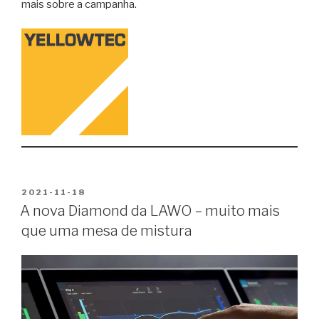
mais sobre a campanha.
PUBLICADO
2021-11-18
EM
A nova Diamond da LAWO – muito mais
que uma mesa de mistura