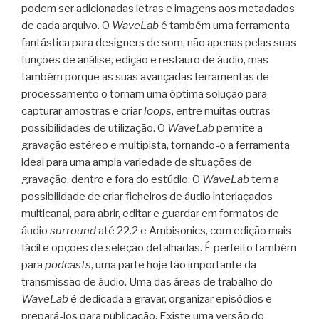
podem ser adicionadas letras e imagens aos metadados
de cada arquivo. O
WaveLab
é também uma ferramenta
fantástica para designers de som, não apenas pelas suas
funções de análise, edição e restauro de áudio, mas
também porque as suas avançadas ferramentas de
processamento o tornam uma óptima solução para
capturar amostras e criar
loops
, entre muitas outras
possibilidades de utilização. O
WaveLab
permite a
gravação estéreo e multipista, tornando-o a ferramenta
ideal para uma ampla variedade de situações de
gravação, dentro e fora do estúdio. O
WaveLab
tem a
possibilidade de criar ficheiros de áudio interlaçados
multicanal, para abrir, editar e guardar em formatos de
áudio
surround
até 22.2 e Ambisonics, com edição mais
fácil e opções de seleção detalhadas. É perfeito também
para
podcasts
, uma parte hoje tão importante da
transmissão de áudio. Uma das áreas de trabalho do
WaveLab
é dedicada a gravar, organizar episódios e
prepará-los para publicação. Existe uma versão do