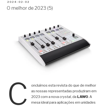
PUBLICADO
2024-02-02
EM
O melhor de 2023 (5)
C
oncluímos esta revista do que de melhor
as nossas representadas produziram em
2023 com a nova
crystal
, da
LAWO
. A
mesa ideal para aplicações em unidades