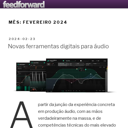
Saltar
AVANTOOLS LTD
O Blogue da Avantools Lda
para
o
MÊS:
FEVEREIRO 2024
conteúdo
PUBLICADO
2024-02-23
EM
Novas ferramentas digitais para áudio
A
partir da junção da experiência concreta
em produção áudio, com as mãos
verdadeiramente na massa, e de
competências técnicas do mais elevado