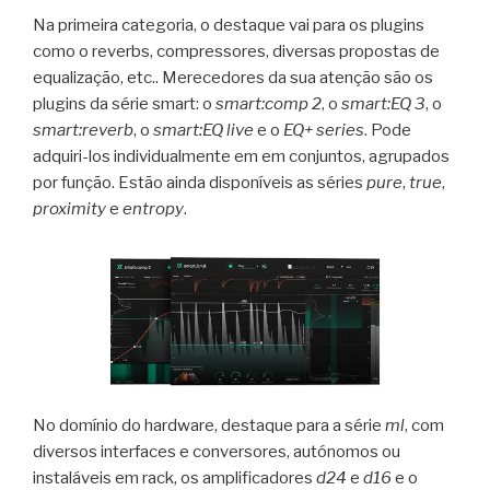
Na primeira categoria, o destaque vai para os plugins
como o reverbs, compressores, diversas propostas de
equalização, etc.. Merecedores da sua atenção são os
plugins da série smart: o
smart:comp 2
, o
smart:EQ 3
, o
smart:reverb
, o
smart:EQ live
e o
EQ+ series
. Pode
adquiri-los individualmente em em conjuntos, agrupados
por função. Estão ainda disponíveis as séries
pure
,
true
,
proximity
e
entropy
.
No domínio do hardware, destaque para a série
ml
, com
diversos interfaces e conversores, autónomos ou
instaláveis em rack, os amplificadores
d24
e
d16
e o