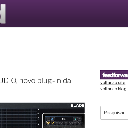
S LTD
DIO, novo plug-in da
voltar ao site
voltar ao blog
Pesquisar
por: