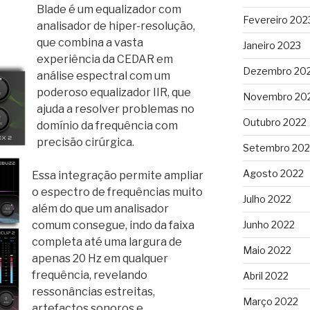
Blade é um equalizador com
Fevereiro 202
analisador de hiper-resolução,
que combina a vasta
Janeiro 2023
experiência da CEDAR em
Dezembro 20
análise espectral com um
poderoso equalizador IIR, que
Novembro 20
ajuda a resolver problemas no
Outubro 2022
domínio da frequência com
precisão cirúrgica.
Setembro 202
Agosto 2022
Essa integração permite ampliar
o espectro de frequências muito
Julho 2022
além do que um analisador
Junho 2022
comum consegue, indo da faixa
completa até uma largura de
Maio 2022
apenas 20 Hz em qualquer
frequência, revelando
Abril 2022
ressonâncias estreitas,
Março 2022
artefactos sonoros e