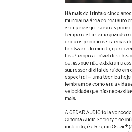
Há mais de trinta e cinco ano
mundial na área do restauro d
a empresa que criou os primei
tempo real, mesmo quando o mu
criou os primeiros sistemas d
hardware, do mundo, que inve
fase/tempo ao nível da sub-sa
de
hiss
que não exigia uma ass
supressor digital de ruído em 
espectral — uma técnica hoje
lembram de como era a vida se
velocidade que não necessita
mais.
A CEDAR AUDIO foi a vencedor
Cinema Audio Society e de inú
incluindo, é claro, um Oscar®