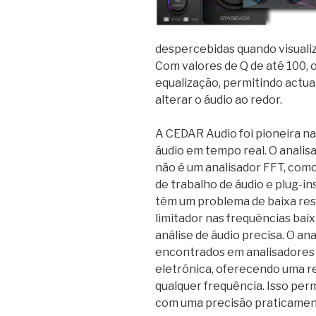
despercebidas quando visualiz
Com valores de Q de até 100, o
equalização, permitindo actu
alterar o áudio ao redor.
A CEDAR Audio foi pioneira na
áudio em tempo real. O analis
não é um analisador FFT, com
de trabalho de áudio e plug-i
têm um problema de baixa res
limitador nas frequências bai
análise de áudio precisa. O a
encontrados em analisadores d
eletrónica, oferecendo uma r
qualquer frequência. Isso perm
com uma precisão praticament