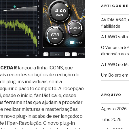
ARTIGOS R
AVIOM A640, n
fiabilidade
A LAWO volta a
O Venos da SP
dimensão ao 
A LAWO no Mun
a
CEDAR
lançou a linha ICONS, que
mais recentes soluções de redução de
Um Bolero em
de plug-ins individuais, sem a
dquirir o pacote completo. A recepção
ARQUIVO
, desde o início, fantástica, e, desde
as ferramentas que ajudam a proceder
Agosto 2026
 e realizar misturas e masterizações
m novo plug-in acaba de ser lançado: o
Julho 2026
 de Híper-Resolução. O novo plug-in