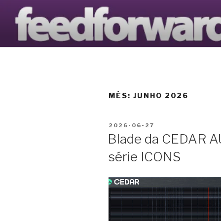
Saltar
para
AVANTOOL
o
O Blogue da Avantools Lda
conteúdo
MÊS:
JUNHO 2026
PUBLICADO
2026-06-27
EM
Blade da CEDAR AU
série ICONS