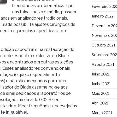
frequências problemáticas que,
Fevereiro 202
nas faixas baixa e média, passam
Janeiro 2022
adas em analisadores tradicionais.
 Blade possibilita ajustes cirúrgicos de
Dezembro 20
ar em frequências específicas sem
Novembro 20
Outubro 2021
 edição espectral e na restauração de
Setembro 202
ador de espectro exclusivo do Blade
o os encontrados em outras estações
Agosto 2021
ns. Esses analisadores convencionais
Julho 2021
olução (o que é especialmente
xas) e não são adequados para uma
Junho 2021
nalisador do Blade assemelha-se aos
e sinal dedicados e laboratórios de
Maio 2021
esolução máxima de 0,02 Hz em
Abril 2021
ite identificar frequências indesejadas
e inigualável.
Março 2021