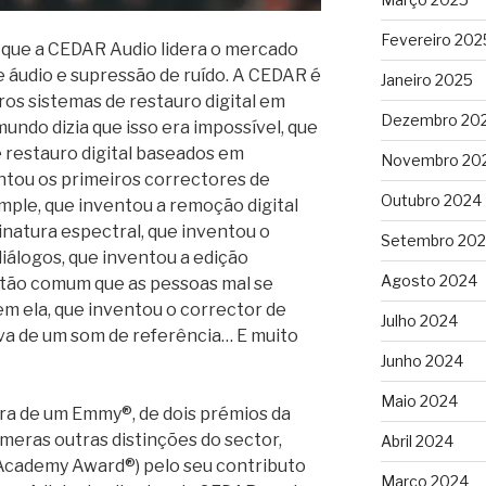
Fevereiro 202
s que a CEDAR Audio lidera o mercado
e áudio e supressão de ruído. A CEDAR é
Janeiro 2025
ros sistemas de restauro digital em
Dezembro 20
ndo dizia que isso era impossível, que
e restauro digital baseados em
Novembro 20
ntou os primeiros correctores de
Outubro 2024
mple, que inventou a remoção digital
inatura espectral, que inventou o
Setembro 20
diálogos, que inventou a edição
Agosto 2024
 tão comum que as pessoas mal se
m ela, que inventou o corrector de
Julho 2024
va de um som de referência… E muito
Junho 2024
Maio 2024
a de um Emmy®, de dois prémios da
meras outras distinções do sector,
Abril 2024
 (Academy Award®) pelo seu contributo
Março 2024