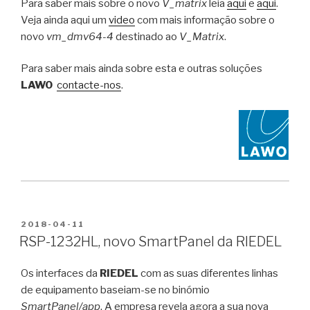
Para saber mais sobre o novo
V_matrix
leia
aqui
e
aqui
.
Veja ainda aqui um
video
com mais informação sobre o
novo
vm_dmv64-4
destinado ao
V_Matrix
.
Para saber mais ainda sobre esta e outras soluções
LAWO
contacte-nos
.
PUBLICADO
2018-04-11
EM
RSP-1232HL, novo SmartPanel da RIEDEL
Os interfaces da
RIEDEL
com as suas diferentes linhas
de equipamento baseiam-se no binómio
SmartPanel/app
. A empresa revela agora a sua nova