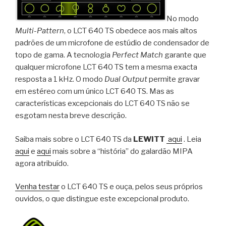
No modo
Multi-Pattern
, o LCT 640 TS obedece aos mais altos
padrões de um microfone de estúdio de condensador de
topo de gama. A tecnologia
Perfect Match
garante que
qualquer microfone LCT 640 TS tem a mesma exacta
resposta a 1 kHz. O modo
Dual Output
permite gravar
em estéreo com um único LCT 640 TS. Mas as
características excepcionais do LCT 640 TS não se
esgotam nesta breve descrição.
Saiba mais sobre o
LCT 640 TS da
LEWITT
aqui
. Leia
aqui
e
aqui
mais sobre a “história” do galardão MIPA
agora atribuído.
Venha testar
o
LCT 640 TS
e ouça, pelos seus próprios
ouvidos, o que distingue este excepcional produto.