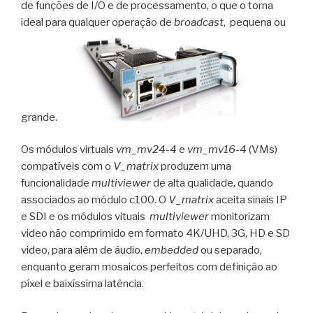
de funções de I/O e de processamento, o que o torna
ideal para qualquer operação de
broadcast
, pequena ou
grande.
Os módulos virtuais
vm_mv24-4
e
vm_mv16-4
(VMs)
compatíveis com o
V_matrix
produzem uma
funcionalidade
multiviewer
de alta qualidade, quando
associados ao módulo c100. O
V_matrix
aceita sinais IP
e SDI e os módulos vituais
multiviewer
monitorizam
video não comprimido em formato 4K/UHD, 3G, HD e SD
video, para além de áudio,
embedded
ou separado,
enquanto geram mosaicos perfeitos com definição ao
píxel e baixíssima latência.