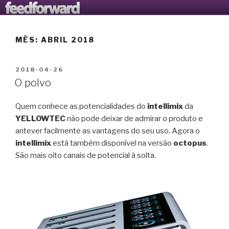
Saltar
AVANTOOLS LTD
O Blogue da Avantools Lda
para
o
MÊS:
ABRIL 2018
conteúdo
PUBLICADO
2018-04-26
EM
O polvo
Quem conhece as potencialidades do
intellimix
da
YELLOWTEC
não pode deixar de admirar o produto e
antever facilmente as vantagens do seu uso. Agora o
intellimix
está também disponível na versão
octopus
.
São mais oito canais de potencial à solta.